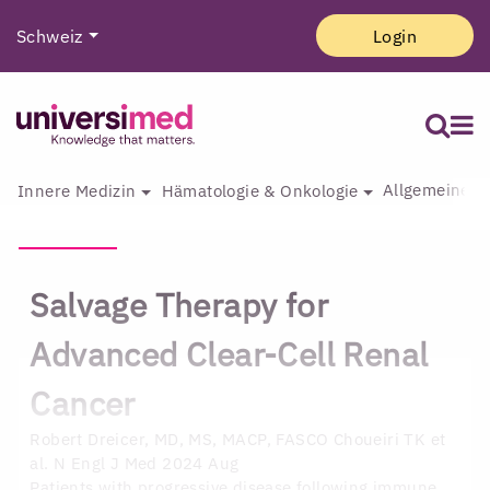
Schweiz
Login
Allgemeine I
Innere Medizin
Hämatologie & Onkologie
Salvage Therapy for
Advanced Clear-Cell Renal
Cancer
Robert Dreicer, MD, MS, MACP, FASCO
Choueiri TK et
al. N Engl J Med 2024 Aug
Patients with progressive disease following immune