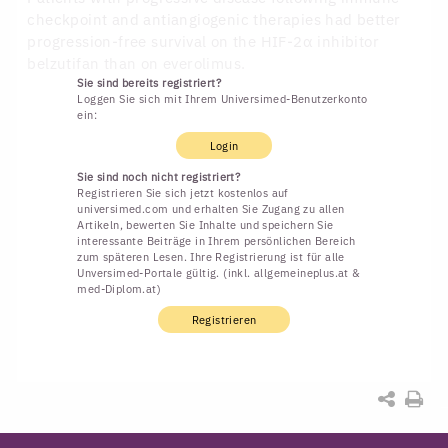
checkpoint and antiangiogenic therapies had better
progression-free survival on the HIF-2α inhibitor
belzutifan than on everolimus.
Sie sind bereits registriert?
Loggen Sie sich mit Ihrem Universimed-Benutzerkonto
ein:
Login
Sie sind noch nicht registriert?
Registrieren Sie sich jetzt kostenlos auf
universimed.com und erhalten Sie Zugang zu allen
Artikeln, bewerten Sie Inhalte und speichern Sie
interessante Beiträge in Ihrem persönlichen Bereich
zum späteren Lesen. Ihre Registrierung ist für alle
Unversimed-Portale gültig. (inkl. allgemeineplus.at &
med-Diplom.at)
Registrieren