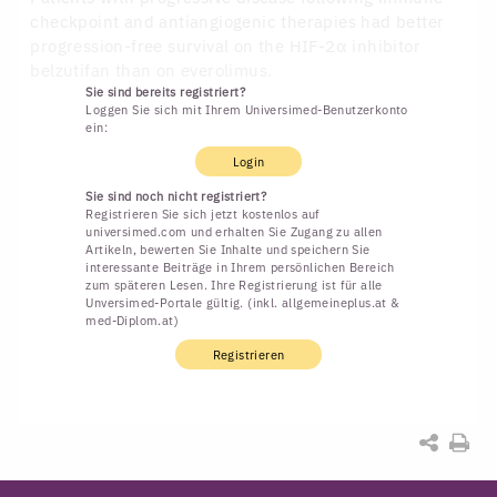
checkpoint and antiangiogenic therapies had better
progression-free survival on the HIF-2α inhibitor
belzutifan than on everolimus.
Sie sind bereits registriert?
Loggen Sie sich mit Ihrem Universimed-Benutzerkonto
ein:
Login
Sie sind noch nicht registriert?
Registrieren Sie sich jetzt kostenlos auf
universimed.com und erhalten Sie Zugang zu allen
Artikeln, bewerten Sie Inhalte und speichern Sie
interessante Beiträge in Ihrem persönlichen Bereich
zum späteren Lesen. Ihre Registrierung ist für alle
Unversimed-Portale gültig. (inkl. allgemeineplus.at &
med-Diplom.at)
Registrieren