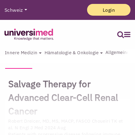
Schweiz
Login
Allgemeine I
Innere Medizin
Hämatologie & Onkologie
Salvage Therapy for
Advanced Clear-Cell Renal
Cancer
Robert Dreicer, MD, MS, MACP, FASCO
Choueiri TK et
al. N Engl J Med 2024 Aug
Patients with progressive disease following immune