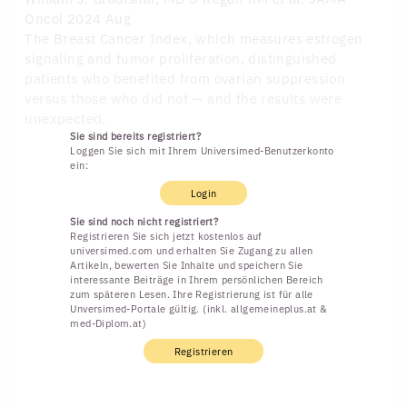
Oncol 2024 Aug
The Breast Cancer Index, which measures estrogen
signaling and tumor proliferation, distinguished
patients who benefited from ovarian suppression
versus those who did not — and the results were
unexpected.
Sie sind bereits registriert?
Loggen Sie sich mit Ihrem Universimed-Benutzerkonto
ein:
Login
Sie sind noch nicht registriert?
Registrieren Sie sich jetzt kostenlos auf
universimed.com und erhalten Sie Zugang zu allen
Artikeln, bewerten Sie Inhalte und speichern Sie
interessante Beiträge in Ihrem persönlichen Bereich
zum späteren Lesen. Ihre Registrierung ist für alle
Unversimed-Portale gültig. (inkl. allgemeineplus.at &
med-Diplom.at)
Registrieren