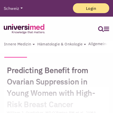
Schweiz
Login
Allgemeine I
Innere Medizin
Hämatologie & Onkologie
Predicting Benefit from
Ovarian Suppression in
Young Women with High-
Risk Breast Cancer
William J. Gradishar, MD
O'Regan RM et al. JAMA