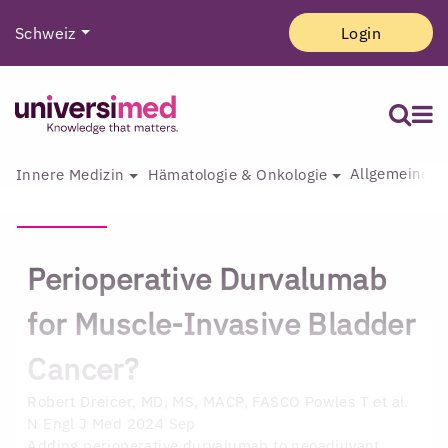
Schweiz
Login
Allgemeine I
Innere Medizin
Hämatologie & Onkologie
Perioperative Durvalumab
for Muscle-Invasive Bladder
Cancer?
Robert Dreicer, MD, MS, MACP, FASCO
Powles T et al.
N Engl J Med 2024 Sep
Adding perioperative durvalumab to neoadjuvant