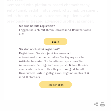
Compared with platinum-based chemotherapy,
enfortumab vedotin plus pembrolizumab treatment
led to better survival outcomes in patients with
previously untreated advanced urothelial cancer.
Sie sind bereits registriert?
Loggen Sie sich mit Ihrem Universimed-Benutzerkonto
ein:
Login
Sie sind noch nicht registriert?
Registrieren Sie sich jetzt kostenlos auf
universimed.com und erhalten Sie Zugang zu allen
Artikeln, bewerten Sie Inhalte und speichern Sie
interessante Beiträge in Ihrem persönlichen Bereich
zum späteren Lesen. Ihre Registrierung ist für alle
Unversimed-Portale gültig. (inkl. allgemeineplus.at &
med-Diplom.at)
Registrieren