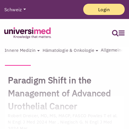
Schweiz
Login
Allgemeine I
Innere Medizin
Hämatologie & Onkologie
Paradigm Shift in the
Management of Advanced
Urothelial Cancer
Robert Dreicer, MD, MS, MACP, FASCO
Powles T et al.
N Engl J Med 2024 Mar , Niegisch G. N Engl J Med
2024 Mar