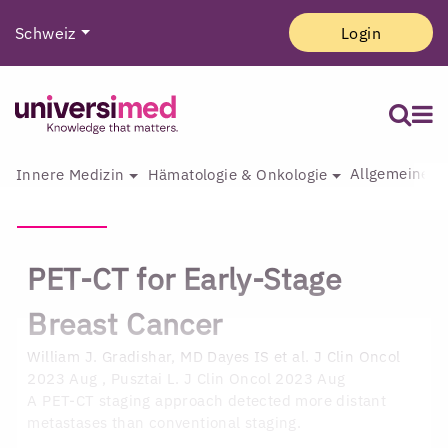
Schweiz
Login
Allgemeine I
Innere Medizin
Hämatologie & Onkologie
PET-CT for Early-Stage
Breast Cancer
William J. Gradishar, MD
Dayes IS et al. J Clin Oncol
2023 Aug , Pusztai L. J Clin Oncol 2023 Aug
A PET-CT staging approach detected more distant
metastases than conventional staging.