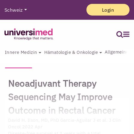
Schweiz
Login
Allgemeine I
Innere Medizin
Hämatologie & Onkologie
Neoadjuvant Therapy
Sequencing May Improve
Outcome in Rectal Cancer
David H. Ilson, MD, PhD
Garcia-Aguilar J et al. J Clin
Oncol 2022 Apr
Disease-free survival at 3 years with a total