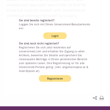
neoadjuvant approach was similar to that for
historical controls treated with conventional
chemoradiotherapy followed by surgery.
Sie sind bereits registriert?
Loggen Sie sich mit Ihrem Universimed-Benutzerkonto
ein:
Login
Sie sind noch nicht registriert?
Registrieren Sie sich jetzt kostenlos auf
universimed.com und erhalten Sie Zugang zu allen
Artikeln, bewerten Sie Inhalte und speichern Sie
interessante Beiträge in Ihrem persönlichen Bereich
zum späteren Lesen. Ihre Registrierung ist für alle
Unversimed-Portale gültig. (inkl. allgemeineplus.at &
med-Diplom.at)
Registrieren