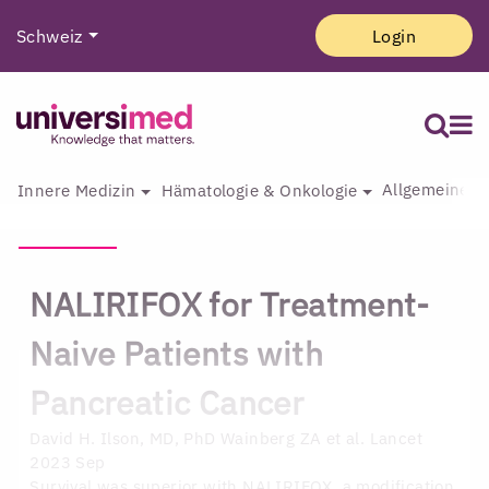
Schweiz
Login
Allgemeine I
Innere Medizin
Hämatologie & Onkologie
NALIRIFOX for Treatment-
Naive Patients with
Pancreatic Cancer
David H. Ilson, MD, PhD
Wainberg ZA et al. Lancet
2023 Sep
Survival was superior with NALIRIFOX, a modification