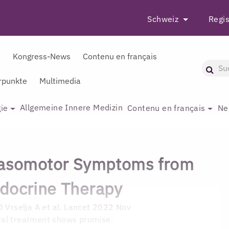
Schweiz
Regis
r
Kongress-News
Contenu en français
punkte
Multimedia
Allgemeine Innere Medizin
ie
Contenu en français
Ne
 Vasomotor Symptoms from
docrine Therapy
D
Vrselja A et al. Lancet 2022 Nov
ral treatment shows promise.