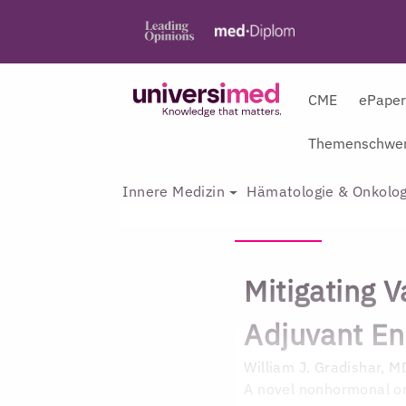
CME
ePape
Themenschwer
Innere Medizin
Hämatologie & Onkolog
Mitigating
Adjuvant En
William J. Gradishar, M
A novel nonhormonal o