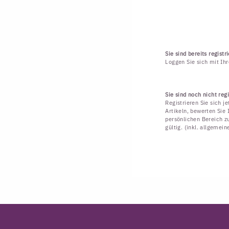
Sie sind bereits registri
Loggen Sie sich mit Ih
Sie sind noch nicht regi
Registrieren Sie sich j
Artikeln, bewerten Sie 
persönlichen Bereich zu
gültig. (inkl. allgemei