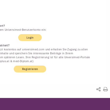
ert?
rem Universimed-Benutzerkonto ein:
Login
striert?
etzt kostenlos auf universimed.com und erhalten Sie Zugang zu allen
Inhalte und speichern Sie interessante Beiträge in Ihrem
m späteren Lesen. Ihre Registrierung ist für alle Unversimed-Portale
neplus.at & med-Diplom.at)
Registrieren