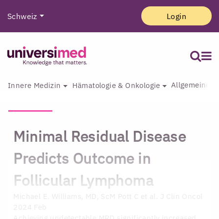
Schweiz
Login
Allgemeine I
Innere Medizin
Hämatologie & Onkologie
Minimal Residual Disease
Predicts Outcome in
Follicular Lymphoma
Michael E. Williams, MD, ScM
Pott C et al. J Clin Oncol
2024 Feb
Achieving undetectable MRD significantly increased