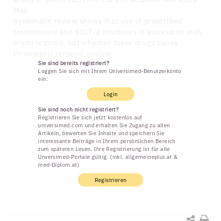
May
Systematic review shows that use of prescribed
testosterone and SGLT-2 inhibitors is associated with
erythrocytosis; but whether these drugs cause
thrombosis remains unclear.
Sie sind bereits registriert?
Loggen Sie sich mit Ihrem Universimed-Benutzerkonto
ein:
Login
Sie sind noch nicht registriert?
Registrieren Sie sich jetzt kostenlos auf
universimed.com und erhalten Sie Zugang zu allen
Artikeln, bewerten Sie Inhalte und speichern Sie
interessante Beiträge in Ihrem persönlichen Bereich
zum späteren Lesen. Ihre Registrierung ist für alle
Unversimed-Portale gültig. (inkl. allgemeineplus.at &
med-Diplom.at)
Registrieren