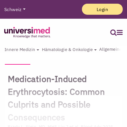
Schweiz
Login
Allgemeine I
Innere Medizin
Hämatologie & Onkologie
Medication-Induced
Erythrocytosis: Common
Culprits and Possible
Consequences
Brady L. Stein, MD, MHS
Liu J et al. Blood Adv 2025