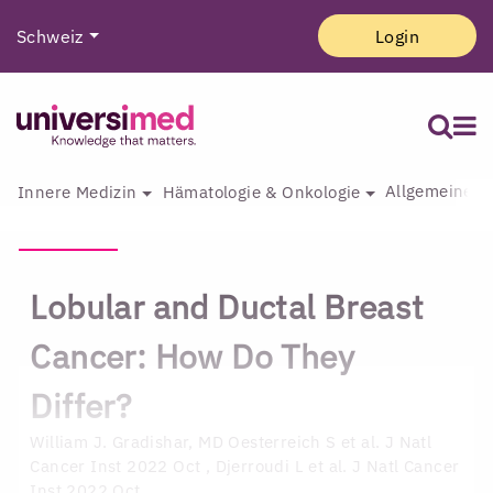
Schweiz
Login
Allgemeine I
Innere Medizin
Hämatologie & Onkologie
Lobular and Ductal Breast
Cancer: How Do They
Differ?
William J. Gradishar, MD
Oesterreich S et al. J Natl
Cancer Inst 2022 Oct , Djerroudi L et al. J Natl Cancer
Inst 2022 Oct