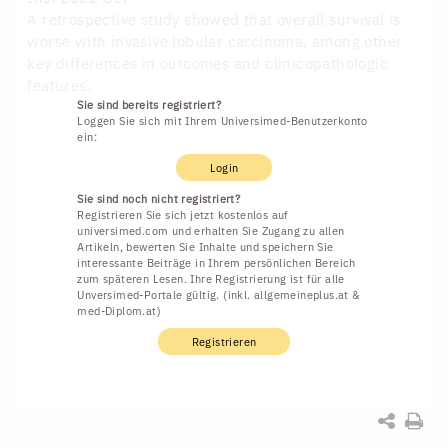
A retrospective study showed that overall survival is
worse with invasive lobular carcinoma, among other
key differences in outcomes and clinicopathologic
features.
Sie sind bereits registriert?
Loggen Sie sich mit Ihrem Universimed-Benutzerkonto
ein:
Login
Sie sind noch nicht registriert?
Registrieren Sie sich jetzt kostenlos auf
universimed.com und erhalten Sie Zugang zu allen
Artikeln, bewerten Sie Inhalte und speichern Sie
interessante Beiträge in Ihrem persönlichen Bereich
zum späteren Lesen. Ihre Registrierung ist für alle
Unversimed-Portale gültig. (inkl. allgemeineplus.at &
med-Diplom.at)
Registrieren