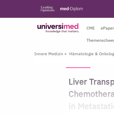
CME
ePape
Themenschwer
Innere Medizin
Hämatologie & Onkolog
Liver Transp
Chemothera
in Metastat