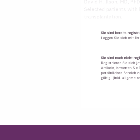
David H. Ilson, MD, Ph
Selected patients with 
transplantation.
Sie sind bereits registri
Loggen Sie sich mit Ih
Sie sind noch nicht regi
Registrieren Sie sich j
Artikeln, bewerten Sie 
persönlichen Bereich zu
gültig. (inkl. allgemei