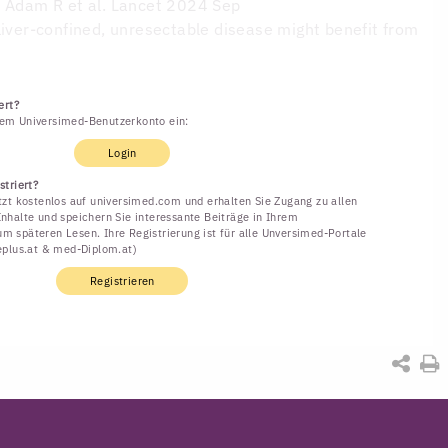
D
Adam R et al. Lancet 2024 Sep
liver-confined, unresectable disease might benefit from
ert?
rem Universimed-Benutzerkonto ein:
Login
striert?
etzt kostenlos auf universimed.com und erhalten Sie Zugang zu allen
Inhalte und speichern Sie interessante Beiträge in Ihrem
m späteren Lesen. Ihre Registrierung ist für alle Unversimed-Portale
neplus.at & med-Diplom.at)
Registrieren