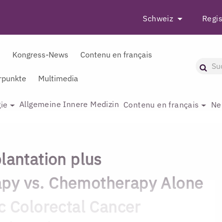
Schweiz
Regis
r
Kongress-News
Contenu en français
punkte
Multimedia
Allgemeine Innere Medizin
ie
Contenu en français
Ne
lantation plus
py vs. Chemotherapy Alone
ic Colorectal Cancer