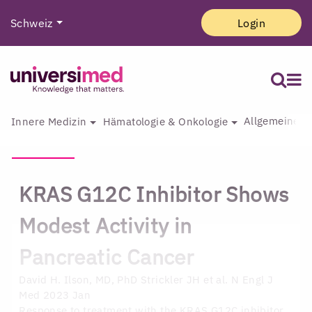
Schweiz
Login
Allgemeine I
Innere Medizin
Hämatologie & Onkologie
KRAS G12C Inhibitor Shows
Modest Activity in
Pancreatic Cancer
David H. Ilson, MD, PhD
Strickler JH et al. N Engl J
Med 2023 Jan
Response to treatment with the KRAS G12C inhibitor