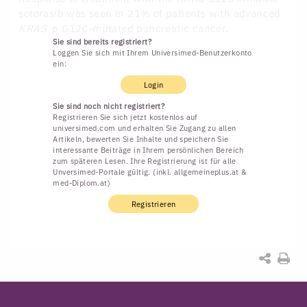
sotorasib was seen in 21% of patients with advanced
KRAS
p.G12C-mutated pancreatic cancer.
Sie sind bereits registriert?
Loggen Sie sich mit Ihrem Universimed-Benutzerkonto
ein:
Login
Sie sind noch nicht registriert?
Registrieren Sie sich jetzt kostenlos auf
universimed.com und erhalten Sie Zugang zu allen
Artikeln, bewerten Sie Inhalte und speichern Sie
interessante Beiträge in Ihrem persönlichen Bereich
zum späteren Lesen. Ihre Registrierung ist für alle
Unversimed-Portale gültig. (inkl. allgemeineplus.at &
med-Diplom.at)
Registrieren