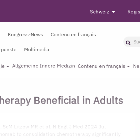
Schweiz
Regis
r
Kongress-News
Contenu en français
punkte
Multimedia
Allgemeine Innere Medizin
ie
Contenu en français
Ne
erapy Beneficial in Adults
D, ScM
Litzow MR et al. N Engl J Med 2024 Jul
umomab to consolidation chemotherapy significantly