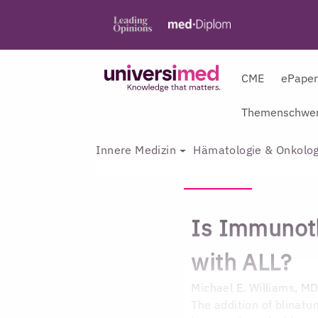
CME
ePape
Themenschwer
Innere Medizin
Hämatologie & Onkolog
Is Immunoth
with ALL?
Michael E. Williams, M
The addition of blinat