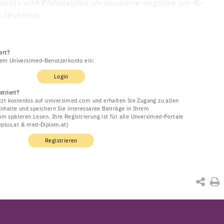
atients with Philadelphia chromosome-negative pre-B-
c leukemia.
ert?
rem Universimed-Benutzerkonto ein:
Login
striert?
etzt kostenlos auf universimed.com und erhalten Sie Zugang zu allen
Inhalte und speichern Sie interessante Beiträge in Ihrem
m späteren Lesen. Ihre Registrierung ist für alle Unversimed-Portale
neplus.at & med-Diplom.at)
Registrieren