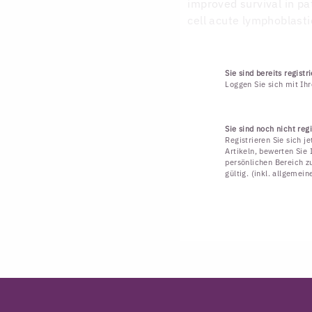
improved survival in p
cell acute lymphoblasti
Sie sind bereits registri
Loggen Sie sich mit Ih
Sie sind noch nicht regi
Registrieren Sie sich j
Artikeln, bewerten Sie 
persönlichen Bereich zu
gültig. (inkl. allgemei