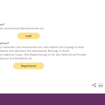
ert?
rem Universimed-Benutzerkonto ein:
Login
striert?
etzt kostenlos auf universimed.com und erhalten Sie Zugang zu allen
Inhalte und speichern Sie interessante Beiträge in Ihrem
m späteren Lesen. Ihre Registrierung ist für alle Unversimed-Portale
neplus.at & med-Diplom.at)
Registrieren