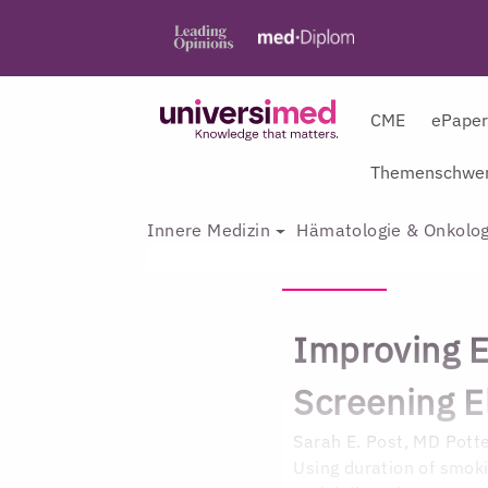
CME
ePape
Themenschwer
Innere Medizin
Hämatologie & Onkolog
Improving E
Screening El
Sarah E. Post, MD
Potte
Using duration of smoki