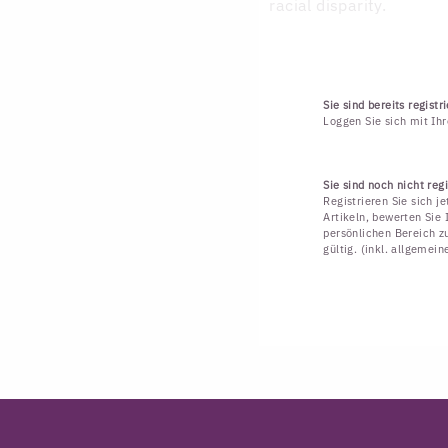
racial disparity.
Sie sind bereits registri
Loggen Sie sich mit Ih
Sie sind noch nicht regi
Registrieren Sie sich j
Artikeln, bewerten Sie 
persönlichen Bereich zu
gültig. (inkl. allgemei