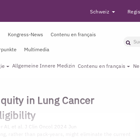
Schweiz
Regis
r
Kongress-News
Contenu en français
punkte
Multimedia
Allgemeine Innere Medizin
ie
Contenu en français
Ne
quity in Lung Cancer
igibility
r AL et al. J Clin Oncol 2024 Jun
ng, rather than pack-years, might eliminate the current