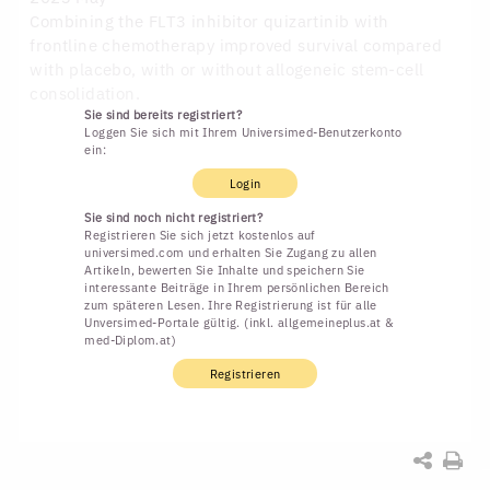
Combining the FLT3 inhibitor quizartinib with
frontline chemotherapy improved survival compared
with placebo, with or without allogeneic stem-cell
consolidation.
Sie sind bereits registriert?
Loggen Sie sich mit Ihrem Universimed-Benutzerkonto
ein:
Login
Sie sind noch nicht registriert?
Registrieren Sie sich jetzt kostenlos auf
universimed.com und erhalten Sie Zugang zu allen
Artikeln, bewerten Sie Inhalte und speichern Sie
interessante Beiträge in Ihrem persönlichen Bereich
zum späteren Lesen. Ihre Registrierung ist für alle
Unversimed-Portale gültig. (inkl. allgemeineplus.at &
med-Diplom.at)
Registrieren