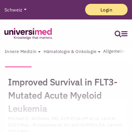
Schweiz
Login
Allgemeine I
Innere Medizin
Hämatologie & Onkologie
Improved Survival in FLT3-
Mutated Acute Myeloid
Leukemia
Michael E. Williams, MD, ScM
Erba HP et al. Lancet
2023 May , Przespolewski AC and Griffiths EA. Lancet
2023 May