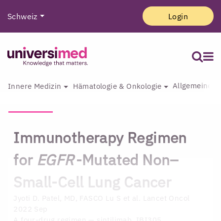
Schweiz
Login
Allgemeine I
Innere Medizin
Hämatologie & Onkologie
Immunotherapy Regimen
for
EGFR
-Mutated Non–
Small-Cell Lung Cancer
Jyoti D. Patel, MD, FASCO
Lu S et al. Lancet Oncol
2022 Sep
A four-drug regimen — sintilimab, IBI305,