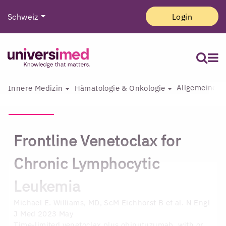
Schweiz
Login
Allgemeine I
Innere Medizin
Hämatologie & Onkologie
Frontline Venetoclax for
Chronic Lymphocytic
Leukemia
Michael E. Williams, MD, ScM
Eichhorst B et al. N Engl
J Med 2023 May
Time-limited venetoclax plus obinutuzumab, with or