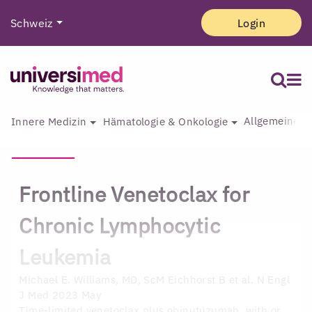
Schweiz
Login
Allgemeine I
Innere Medizin
Hämatologie & Onkologie
Frontline Venetoclax for
Chronic Lymphocytic
Leukemia
Michael E. Williams, MD, ScM
Eichhorst B et al. N Engl
J Med 2023 May
Time-limited venetoclax plus obinutuzumab, with or