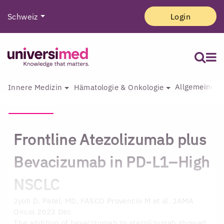
Schweiz
Login
Allgemeine I
Innere Medizin
Hämatologie & Onkologie
Frontline Atezolizumab plus
Bevacizumab in PD-L1–High
NSCLC
Jyoti D. Patel, MD, FASCO
Provencio M et al. JAMA
Oncol 2022 Dec
The addition of bevacizumab to atezolizumab showed