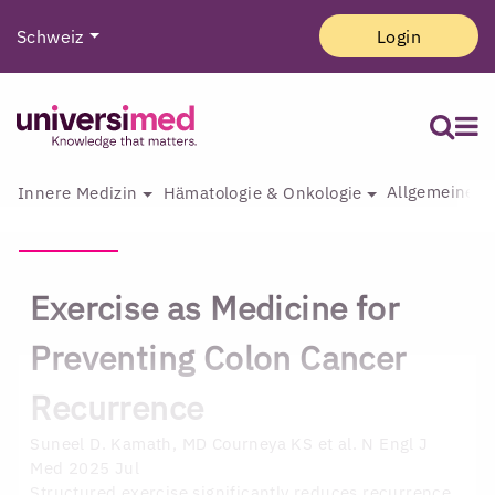
Schweiz
Login
Allgemeine I
Innere Medizin
Hämatologie & Onkologie
Exercise as Medicine for
Preventing Colon Cancer
Recurrence
Suneel D. Kamath, MD
Courneya KS et al. N Engl J
Med 2025 Jul
Structured exercise significantly reduces recurrence