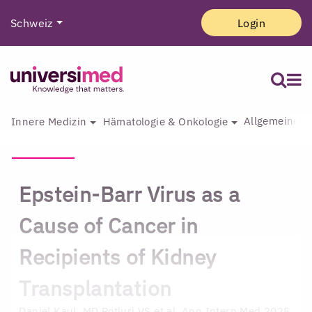
Schweiz
Login
Allgemeine I
Innere Medizin
Hämatologie & Onkologie
Epstein-Barr Virus as a
Cause of Cancer in
Recipients of Kidney
Transplantation
Daniel Kaul, MD
Potluri VS et al. Ann Intern Med 2025