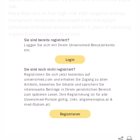
Jan
More than one in five high-risk EBV-negative kidney
transplant recipients developed post-transplant
lymphoproliferative disease within 3 years of receiving
organs from seropositive donors.
Sie sind bereits registriert?
Loggen Sie sich mit Ihrem Universimed-Benutzerkonto
ein:
Login
Sie sind noch nicht registriert?
Registrieren Sie sich jetzt kostenlos auf
universimed.com und erhalten Sie Zugang zu allen
Artikeln, bewerten Sie Inhalte und speichern Sie
interessante Beiträge in Ihrem persönlichen Bereich
zum späteren Lesen. Ihre Registrierung ist für alle
Unversimed-Portale gültig. (inkl. allgemeineplus.at &
med-Diplom.at)
Registrieren