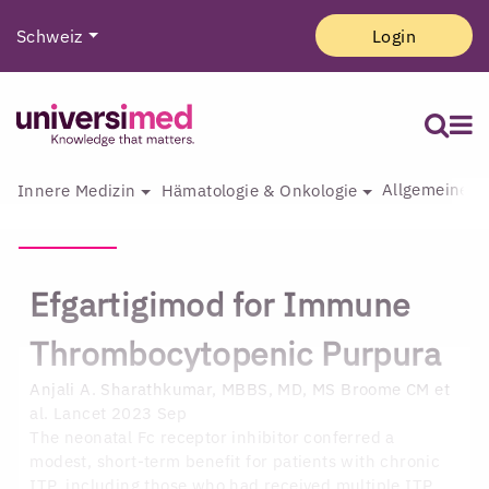
Schweiz
Login
Allgemeine I
Innere Medizin
Hämatologie & Onkologie
Efgartigimod for Immune
Thrombocytopenic Purpura
Anjali A. Sharathkumar, MBBS, MD, MS
Broome CM et
al. Lancet 2023 Sep
The neonatal Fc receptor inhibitor conferred a
modest, short-term benefit for patients with chronic
ITP, including those who had received multiple ITP