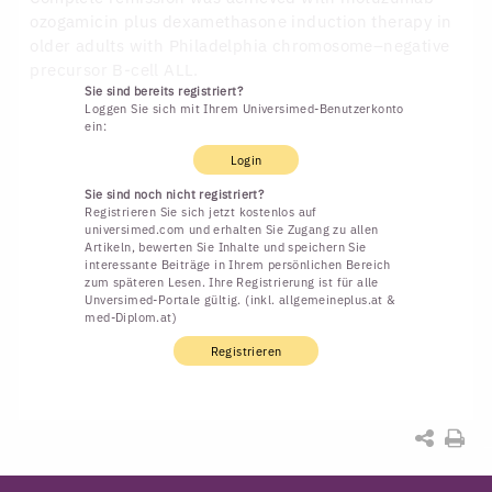
ozogamicin plus dexamethasone induction therapy in
older adults with Philadelphia chromosome–negative
precursor B-cell ALL.
Sie sind bereits registriert?
Loggen Sie sich mit Ihrem Universimed-Benutzerkonto
ein:
Login
Sie sind noch nicht registriert?
Registrieren Sie sich jetzt kostenlos auf
universimed.com und erhalten Sie Zugang zu allen
Artikeln, bewerten Sie Inhalte und speichern Sie
interessante Beiträge in Ihrem persönlichen Bereich
zum späteren Lesen. Ihre Registrierung ist für alle
Unversimed-Portale gültig. (inkl. allgemeineplus.at &
med-Diplom.at)
Registrieren