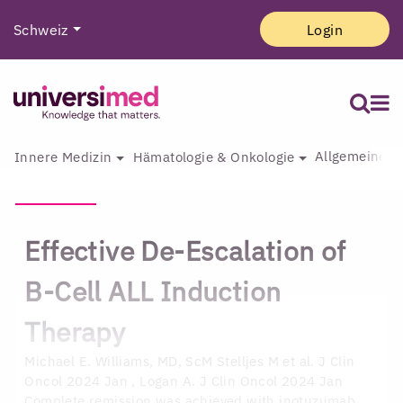
Schweiz
Login
Allgemeine I
Innere Medizin
Hämatologie & Onkologie
Effective De-Escalation of
B-Cell ALL Induction
Therapy
Michael E. Williams, MD, ScM
Stelljes M et al. J Clin
Oncol 2024 Jan , Logan A. J Clin Oncol 2024 Jan
Complete remission was achieved with inotuzumab