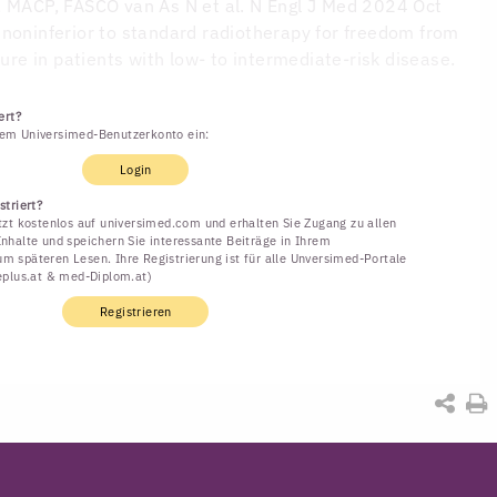
S, MACP, FASCO
van As N et al. N Engl J Med 2024 Oct
 noninferior to standard radiotherapy for freedom from
lure in patients with low- to intermediate-risk disease.
ert?
rem Universimed-Benutzerkonto ein:
Login
striert?
etzt kostenlos auf universimed.com und erhalten Sie Zugang zu allen
Inhalte und speichern Sie interessante Beiträge in Ihrem
m späteren Lesen. Ihre Registrierung ist für alle Unversimed-Portale
neplus.at & med-Diplom.at)
Registrieren