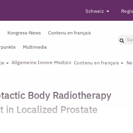
Schweiz
Regis
r
Kongress-News
Contenu en français
punkte
Multimedia
Allgemeine Innere Medizin
ie
Contenu en français
Ne
tactic Body Radiotherapy
t in Localized Prostate