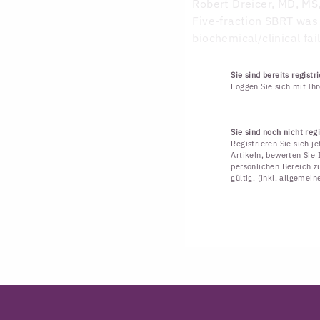
Robert Dreicer, MD, M
Five-fraction SBRT was
biochemical/clinical fai
Sie sind bereits registri
Loggen Sie sich mit Ih
Sie sind noch nicht regi
Registrieren Sie sich j
Artikeln, bewerten Sie 
persönlichen Bereich zu
gültig. (inkl. allgemei