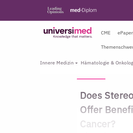
CME
ePape
Themenschwer
Innere Medizin
Hämatologie & Onkolog
Does Stereo
Offer Benefi
Cancer?