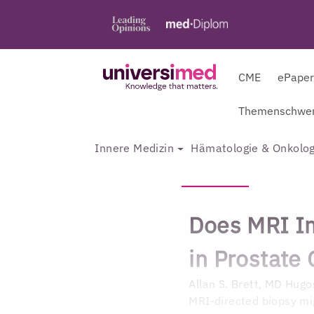
CME
ePape
Themenschwer
Innere Medizin
Hämatologie & Onkolog
Does MRI Im
in Prostate
Allan S. Brett, MD
Hugos
MRI-directed biopsy mig