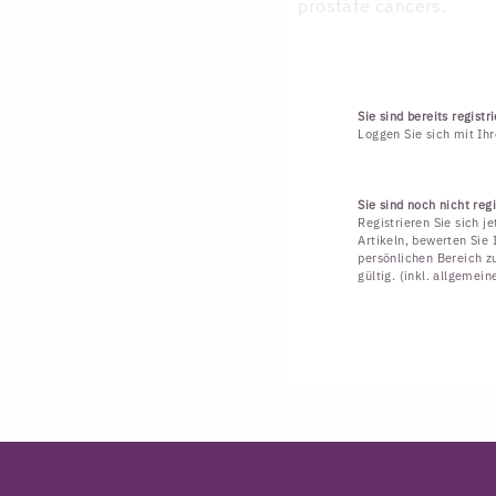
prostate cancers.
Sie sind bereits registri
Loggen Sie sich mit Ih
Sie sind noch nicht regi
Registrieren Sie sich j
Artikeln, bewerten Sie 
persönlichen Bereich zu
gültig. (inkl. allgemei