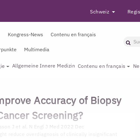
Schweiz
Regis
r
Kongress-News
Contenu en français
punkte
Multimedia
Allgemeine Innere Medizin
ie
Contenu en français
Ne
prove Accuracy of Biopsy
 Cancer Screening?
son J et al. N Engl J Med 2022 Dec
ht reduce overdiagnosis of clinically insignificant