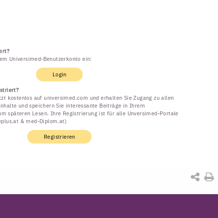
ert?
rem Universimed-Benutzerkonto ein:
Login
striert?
etzt kostenlos auf universimed.com und erhalten Sie Zugang zu allen
Inhalte und speichern Sie interessante Beiträge in Ihrem
m späteren Lesen. Ihre Registrierung ist für alle Unversimed-Portale
neplus.at & med-Diplom.at)
Registrieren