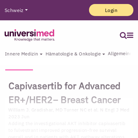
Schweiz
Login
Allgemeine I
Innere Medizin
Hämatologie & Onkologie
Capivasertib for Advanced
ER+/HER2− Breast Cancer
William J. Gradishar, MD
Turner NC et al. N Engl J Med
2023 Jun
Adding the investigational AKT inhibitor capivasertib
to fulvestrant improved progression-free survival
overall and in patients with AKT pathway alterations.