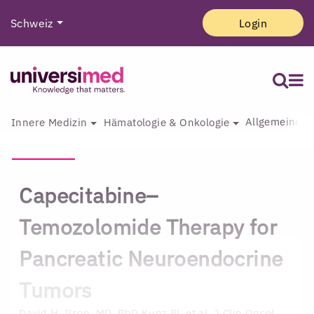
Schweiz
Login
Allgemeine I
Innere Medizin
Hämatologie & Onkologie
Capecitabine–
Temozolomide Therapy for
Pancreatic Neuroendocrine
Tumors
David H. Ilson, MD, PhD
Kunz PL et al. J Clin Oncol