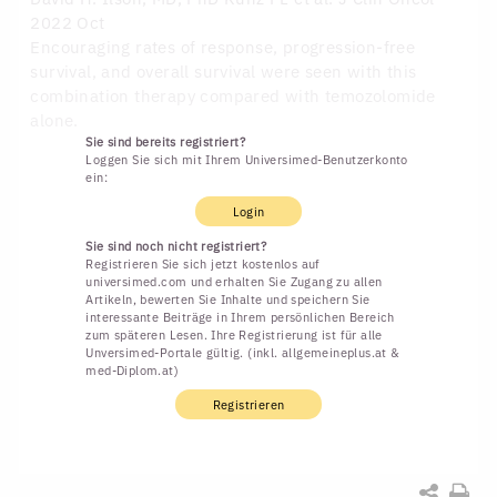
2022 Oct
Encouraging rates of response, progression-free
survival, and overall survival were seen with this
combination therapy compared with temozolomide
alone.
Sie sind bereits registriert?
Loggen Sie sich mit Ihrem Universimed-Benutzerkonto
ein:
Login
Sie sind noch nicht registriert?
Registrieren Sie sich jetzt kostenlos auf
universimed.com und erhalten Sie Zugang zu allen
Artikeln, bewerten Sie Inhalte und speichern Sie
interessante Beiträge in Ihrem persönlichen Bereich
zum späteren Lesen. Ihre Registrierung ist für alle
Unversimed-Portale gültig. (inkl. allgemeineplus.at &
med-Diplom.at)
Registrieren