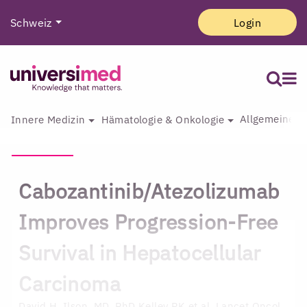
Schweiz
Login
Allgemeine I
Innere Medizin
Hämatologie & Onkologie
Cabozantinib/Atezolizumab
Improves Progression-Free
Survival in Hepatocellular
Carcinoma
David H. Ilson, MD, PhD
Kelley RK et al. Lancet Oncol