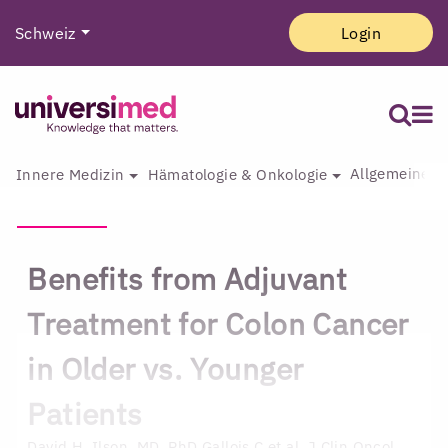
Schweiz
Login
Allgemeine I
Innere Medizin
Hämatologie & Onkologie
Benefits from Adjuvant
Treatment for Colon Cancer
in Older vs. Younger
Patients
David H. Ilson, MD, PhD
Gallois C et al. J Clin Oncol