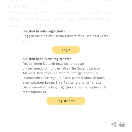
2024 Mar
In patients aged 70 and older with stage III colon
cancer, time to recurrence was similar to that in
younger patients.
Sie sind bereits registriert?
Loggen Sie sich mit Ihrem Universimed-Benutzerkonto
ein:
Login
Sie sind noch nicht registriert?
Registrieren Sie sich jetzt kostenlos auf
universimed.com und erhalten Sie Zugang zu allen
Artikeln, bewerten Sie Inhalte und speichern Sie
interessante Beiträge in Ihrem persönlichen Bereich
zum späteren Lesen. Ihre Registrierung ist für alle
Unversimed-Portale gültig. (inkl. allgemeineplus.at &
med-Diplom.at)
Registrieren