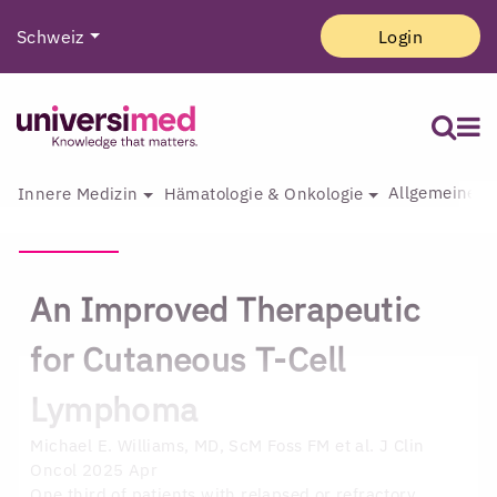
Schweiz
Login
Allgemeine I
Innere Medizin
Hämatologie & Onkologie
An Improved Therapeutic
for Cutaneous T-Cell
Lymphoma
Michael E. Williams, MD, ScM
Foss FM et al. J Clin
Oncol 2025 Apr
One third of patients with relapsed or refractory