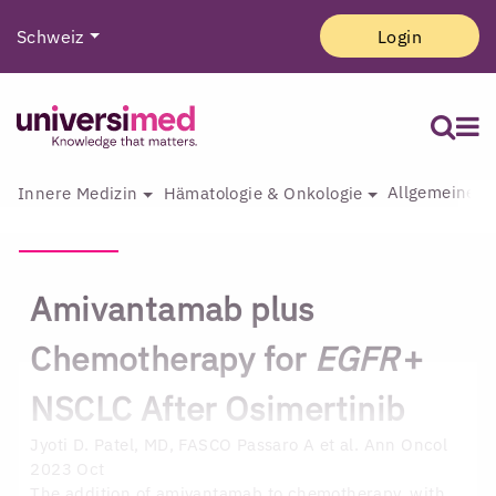
Schweiz
Login
Allgemeine I
Innere Medizin
Hämatologie & Onkologie
Amivantamab plus
Chemotherapy for
EGFR
+
NSCLC After Osimertinib
Jyoti D. Patel, MD, FASCO
Passaro A et al. Ann Oncol
2023 Oct
The addition of amivantamab to chemotherapy, with