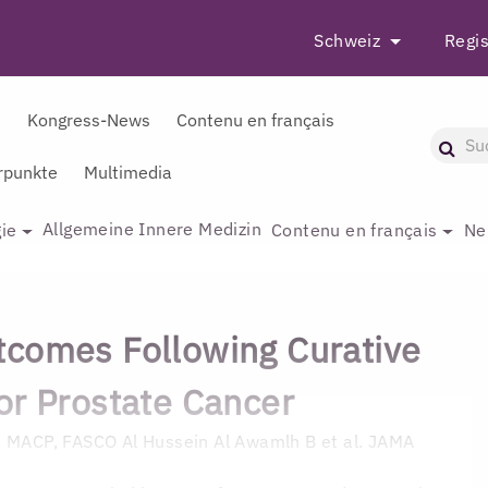
Schweiz
Regis
r
Kongress-News
Contenu en français
punkte
Multimedia
Allgemeine Innere Medizin
ie
Contenu en français
Ne
comes Following Curative
or Prostate Cancer
S, MACP, FASCO
Al Hussein Al Awamlh B et al. JAMA