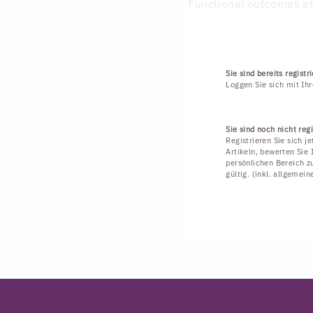
Functional outcomes at
Sie sind bereits registri
Loggen Sie sich mit Ih
Sie sind noch nicht regi
Registrieren Sie sich j
Artikeln, bewerten Sie 
persönlichen Bereich zu
gültig. (inkl. allgemei