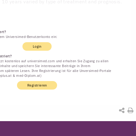
 10 years varied by type of treatment and prognosis.
ert?
rem Universimed-Benutzerkonto ein:
Login
striert?
etzt kostenlos auf universimed.com und erhalten Sie Zugang zu allen
Inhalte und speichern Sie interessante Beiträge in Ihrem
m späteren Lesen. Ihre Registrierung ist für alle Unversimed-Portale
neplus.at & med-Diplom.at)
Registrieren