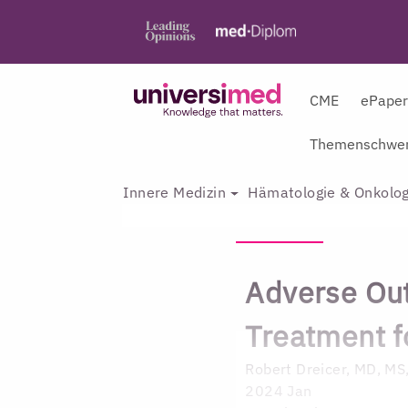
CME
ePape
Themenschwer
Innere Medizin
Hämatologie & Onkolog
Adverse Out
Treatment f
Robert Dreicer, MD, M
2024 Jan