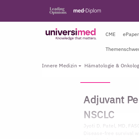
CME
ePape
Themenschwer
Innere Medizin
Hämatologie & Onkolog
Adjuvant P
NSCLC
Jyoti D. Patel, MD, FAS
Disease-free survival