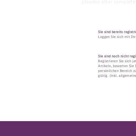
placebo after complete
Sie sind bereits registri
Loggen Sie sich mit Ih
Sie sind noch nicht regi
Registrieren Sie sich j
Artikeln, bewerten Sie 
persönlichen Bereich zu
gültig. (inkl. allgemei