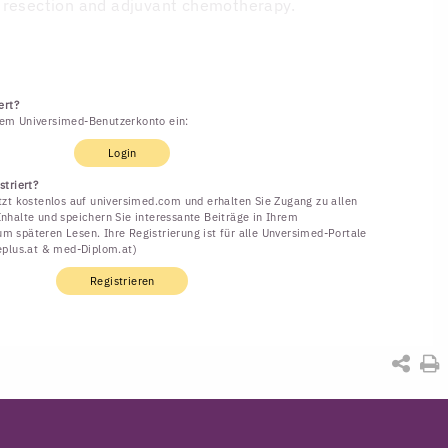
 resection and adjuvant chemotherapy.
ert?
rem Universimed-Benutzerkonto ein:
Login
striert?
etzt kostenlos auf universimed.com und erhalten Sie Zugang zu allen
Inhalte und speichern Sie interessante Beiträge in Ihrem
m späteren Lesen. Ihre Registrierung ist für alle Unversimed-Portale
neplus.at & med-Diplom.at)
Registrieren