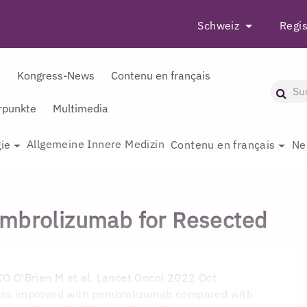
Schweiz
Regis
r
Kongress-News
Contenu en français
punkte
Multimedia
Allgemeine Innere Medizin
ie
Contenu en français
Ne
embrolizumab for Resected
CO
O'Brien M et al. Lancet Oncol 2022 Oct
 was improved with pembrolizumab compared with