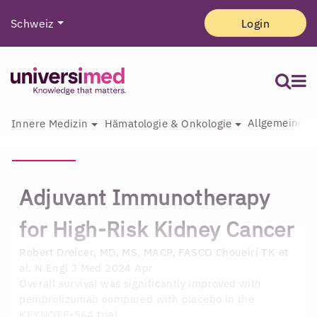
Schweiz
Login
Allgemeine I
Innere Medizin
Hämatologie & Onkologie
Adjuvant Immunotherapy
for High-Risk Kidney Cancer
Robert Dreicer, MD, MS, MACP, FASCO
Choueiri TK et
al. N Engl J Med 2024 Apr
Overall survival was significantly improved with
pembrolizumab compared with placebo in the
KEYNOTE-564 trial.