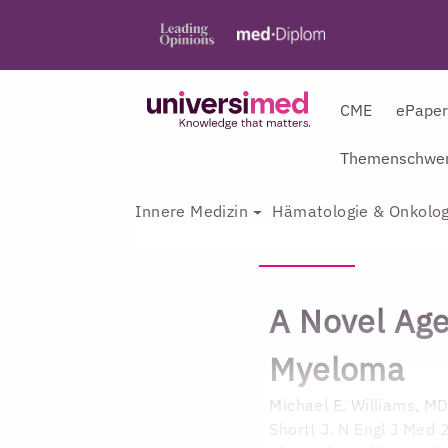
CME
ePape
Themenschwer
Innere Medizin
Hämatologie & Onkolog
A Novel Age
Myeloma
Michael E. Williams, M
Shortt J. N Engl J Med