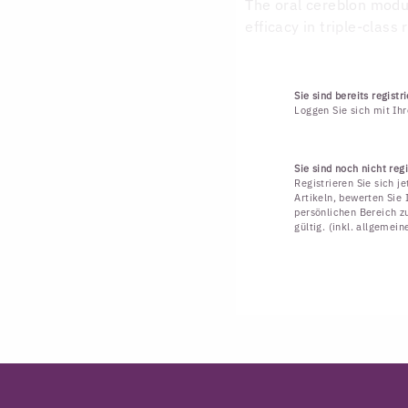
The oral cereblon mod
efficacy in triple-class
Sie sind bereits registri
Loggen Sie sich mit Ih
Sie sind noch nicht regi
Registrieren Sie sich j
Artikeln, bewerten Sie 
persönlichen Bereich zu
gültig. (inkl. allgemei