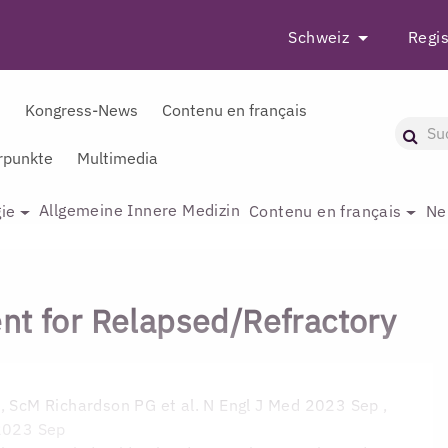
Schweiz
Regis
r
Kongress-News
Contenu en français
punkte
Multimedia
Allgemeine Innere Medizin
ie
Contenu en français
Ne
nt for Relapsed/Refractory
D, ScM
Richardson PG et al. N Engl J Med 2023 Sep ,
 2023 Sep