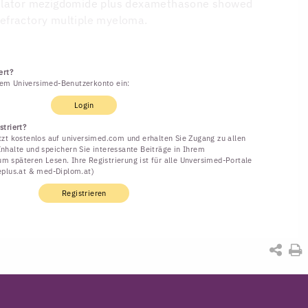
ulator mezigdomide plus dexamethasone showed
 refractory multiple myeloma.
ert?
rem Universimed-Benutzerkonto ein:
Login
striert?
etzt kostenlos auf universimed.com und erhalten Sie Zugang zu allen
Inhalte und speichern Sie interessante Beiträge in Ihrem
m späteren Lesen. Ihre Registrierung ist für alle Unversimed-Portale
neplus.at & med-Diplom.at)
Registrieren