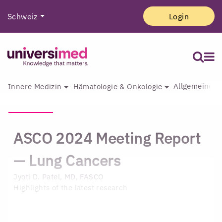
Schweiz
Login
Allgemeine I
Innere Medizin
Hämatologie & Onkologie
ASCO 2024 Meeting Report
— Lung Cancers
Jyoti D. Patel, MD, FASCO
Highlights of the latest research