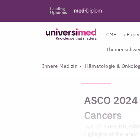
CME
ePape
Themenschwer
Innere Medizin
Hämatologie & Onkolog
ASCO 2024 
Cancers
Jyoti D. Patel, MD, FAS
Highlights of the latest