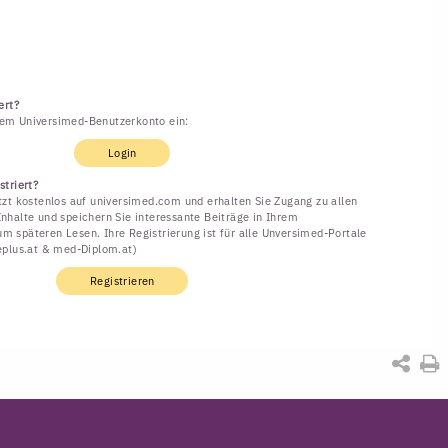
ert?
rem Universimed-Benutzerkonto ein:
Login
striert?
etzt kostenlos auf universimed.com und erhalten Sie Zugang zu allen
Inhalte und speichern Sie interessante Beiträge in Ihrem
m späteren Lesen. Ihre Registrierung ist für alle Unversimed-Portale
neplus.at & med-Diplom.at)
Registrieren