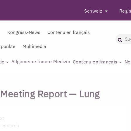
Schweiz
Regis
r
Kongress-News
Contenu en français
punkte
Multimedia
Allgemeine Innere Medizin
ie
Contenu en français
Ne
Meeting Report — Lung
CO
 research