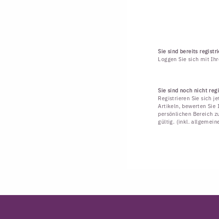
Sie sind bereits registri
Loggen Sie sich mit Ih
Sie sind noch nicht regi
Registrieren Sie sich j
Artikeln, bewerten Sie 
persönlichen Bereich zu
gültig. (inkl. allgemei