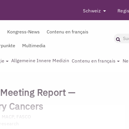
Schweiz
Regis
r
Kongress-News
Contenu en français
punkte
Multimedia
Allgemeine Innere Medizin
ie
Contenu en français
Ne
Meeting Report —
ry Cancers
S, MACP, FASCO
 research