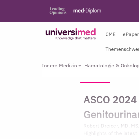
CME
ePape
Themenschwer
Innere Medizin
Hämatologie & Onkolog
ASCO 2024 
Genitourina
Robert Dreicer, MD, M
Highlights of the latest