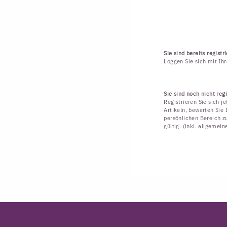
Sie sind bereits registri
Loggen Sie sich mit Ih
Sie sind noch nicht regi
Registrieren Sie sich j
Artikeln, bewerten Sie 
persönlichen Bereich zu
gültig. (inkl. allgemei