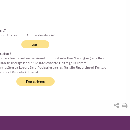
ert?
rem Universimed-Benutzerkonto ein:
Login
striert?
etzt kostenlos auf universimed.com und erhalten Sie Zugang zu allen
Inhalte und speichern Sie interessante Beiträge in Ihrem
m späteren Lesen. Ihre Registrierung ist für alle Unversimed-Portale
neplus.at & med-Diplom.at)
Registrieren