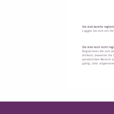
Sie sind bereits registri
Loggen Sie sich mit Ih
Sie sind noch nicht regi
Registrieren Sie sich j
Artikeln, bewerten Sie 
persönlichen Bereich zu
gültig. (inkl. allgemei