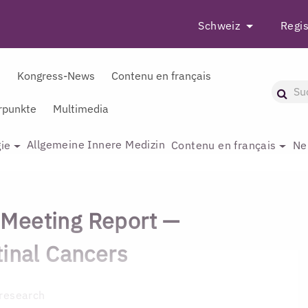
Schweiz
Regis
r
Kongress-News
Contenu en français
punkte
Multimedia
Allgemeine Innere Medizin
ie
Contenu en français
Ne
Meeting Report —
tinal Cancers
D
 research