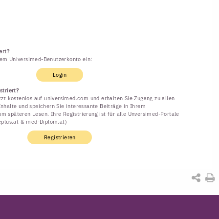
ert?
rem Universimed-Benutzerkonto ein:
Login
striert?
etzt kostenlos auf universimed.com und erhalten Sie Zugang zu allen
Inhalte und speichern Sie interessante Beiträge in Ihrem
m späteren Lesen. Ihre Registrierung ist für alle Unversimed-Portale
neplus.at & med-Diplom.at)
Registrieren