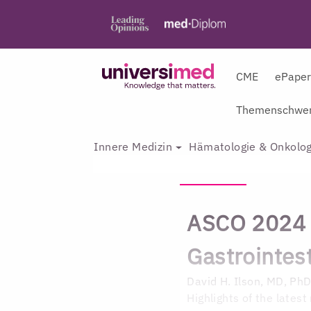
CME
ePape
Themenschwer
Innere Medizin
Hämatologie & Onkolog
ASCO 2024 
Gastrointes
David H. Ilson, MD, Ph
Highlights of the latest