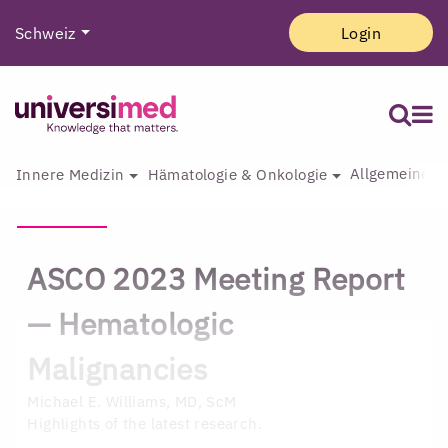
Schweiz
Login
Allgemeine I
Innere Medizin
Hämatologie & Onkologie
ASCO 2023 Meeting Report
— Hematologic
Malignancies
Michael E. Williams, MD, ScM
Highlights of the latest research.