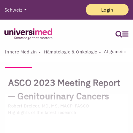
Schweiz
Login
Allgemeine I
Innere Medizin
Hämatologie & Onkologie
ASCO 2023 Meeting Report
— Genitourinary Cancers
Robert Dreicer, MD, MS, MACP, FASCO
Highlights of the latest research