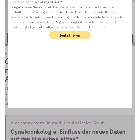
Sie sind noch nicht registriert?
Registrieren Sie sich jetzt kostenlos auf universimed.com und
erhalten Sie Zugang zu allen Artikeln, bewerten Sie Inhalte und
speichern Sie interessante Beiträge in Ihrem persönlichen Bereich
zum späteren Lesen. Ihre Registrierung ist für alle Unversimed-
Portale gültig. (inkl. allgemeineplus.at & med-Diplom.at)
Registrieren
Videostatement Dr. med. Ursula Hasler-Strub
Gynäkoonkologie: Einfluss der
neuen Daten auf den klinischen
Alltag?
PRIMA: Niraparib vs. Placebo bei fortgeschrittenem
Ovarialkarzinom in Hochrisiko-Situation – KEYNOTE-A18:
Chemotherapie plus Pembrolizumab vs. Placebo bei neu
diagnostiziertem, lokal ...
Videostatement Dr. med. Ursula Hasler-Strub
Gynäkoonkologie: Einfluss der neuen Daten
auf den klinischen Alltag?