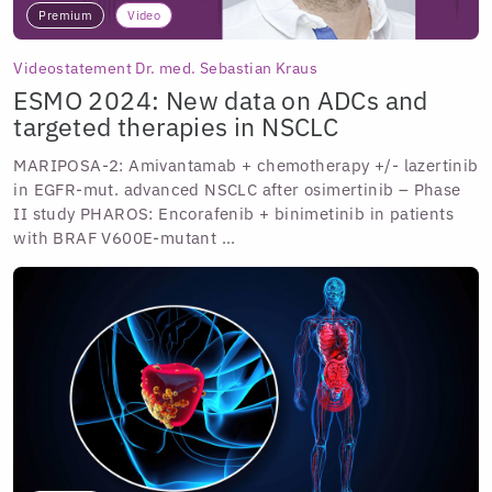
Premium
Video
Videostatement Dr. med. Sebastian Kraus
ESMO 2024: New data on ADCs and
targeted therapies in NSCLC
MARIPOSA-2: Amivantamab + chemotherapy +/- lazertinib
in EGFR-mut. advanced NSCLC after osimertinib – Phase
II study PHAROS: Encorafenib + binimetinib in patients
with BRAF V600E-mutant ...