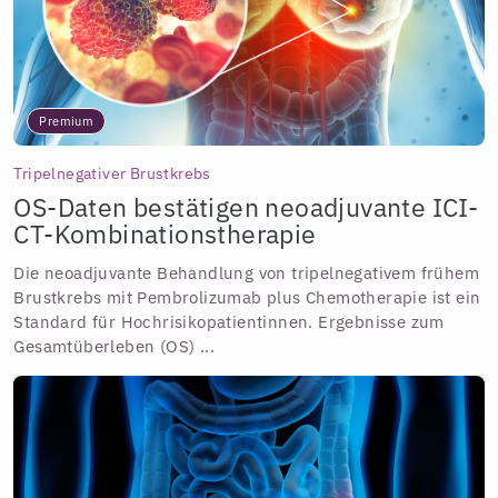
Premium
Tripelnegativer Brustkrebs
OS-Daten bestätigen neoadjuvante ICI-
CT-Kombinationstherapie
Die neoadjuvante Behandlung von tripelnegativem frühem
Brustkrebs mit Pembrolizumab plus Chemotherapie ist ein
Standard für Hochrisikopatientinnen. Ergebnisse zum
Gesamtüberleben (OS) ...