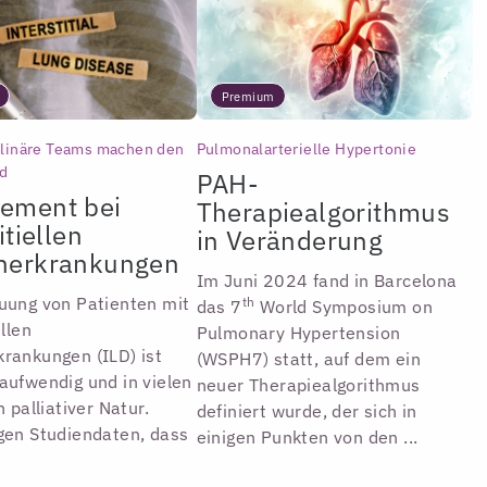
Premium
plinäre Teams machen den
Pulmonalarterielle Hypertonie
ed
PAH-
ement bei
Therapiealgorithmus
itiellen
in Veränderung
nerkrankungen
Im Juni 2024 fand in Barcelona
uung von Patienten mit
th
das 7
World Symposium on
ellen
Pulmonary Hypertension
rankungen (ILD) ist
(WSPH7) statt, auf dem ein
aufwendig und in vielen
neuer Therapiealgorithmus
n palliativer Natur.
definiert wurde, der sich in
gen Studiendaten, dass
einigen Punkten von den ...