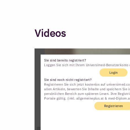
Videos
Sie sind bereits registriert?
Loggen Sie sich mit Ihrem Universimed-Benutzerkonto 
Login
Sie sind noch nicht registriert?
Registrieren Sie sich jetzt kostenlos auf universimed.
allen Artikeln, bewerten Sie Inhalte und speichern Sie 
persönlichen Bereich zum späteren Lesen. Ihre Registri
Portale gültig. (inkl. allgemeineplus.at & med-Diplom.a
Registrieren