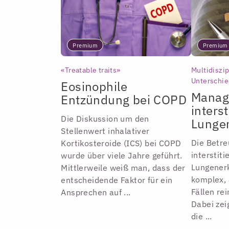
Premium
Premium
«Treatable traits»
Multidiszi
Unterschi
Eosinophile
Manag
Entzündung bei COPD
interst
Die Diskussion um den
Lunge
Stellenwert inhalativer
Die Betre
Kortikosteroide (ICS) bei COPD
interstiti
wurde über viele Jahre geführt.
Lungenerk
Mittlerweile weiß man, dass der
komplex, 
entscheidende Faktor für ein
Fällen rei
Ansprechen auf ...
Dabei zei
die ...