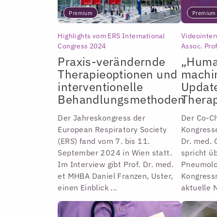
Premium
Premium
Highlights vom ERS International
Videointer
Congress 2024
Assoc. Pro
Praxis-verändernde
„Huma
Therapieoptionen und
machi
interventionelle
Updat
Behandlungsmethoden
Therap
Der Jahreskongress der
Der Co-Ch
European Respiratory Society
Kongresse
(ERS) fand vom 7. bis 11.
Dr. med. 
September 2024 in Wien statt.
spricht ü
Im Interview gibt Prof. Dr. med.
Pneumolog
et MHBA Daniel Franzen, Uster,
Kongressm
einen Einblick ...
aktuelle N