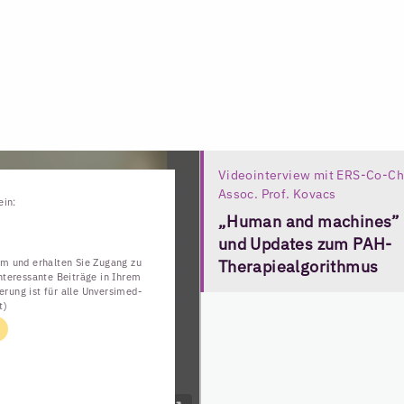
Videointerview mit ERS-Co-Ch
Assoc. Prof. Kovacs
ein:
„Human and machines”
und Updates zum PAH-
Therapiealgorithmus
com und erhalten Sie Zugang zu
interessante Beiträge in Ihrem
erung ist für alle Unversimed-
t)