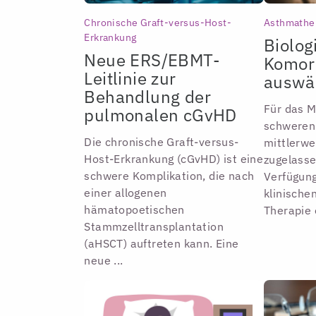
Chronische Graft-versus-Host-
Asthmathe
Erkrankung
Biolog
Neue ERS/EBMT-
Komorb
Leitlinie zur
auswä
Behandlung der
Für das 
pulmonalen cGvHD
schweren
Die chronische Graft-versus-
mittlerwe
Host-Erkrankung (cGvHD) ist eine
zugelasse
schwere Komplikation, die nach
Verfügung
einer allogenen
klinische
hämatopoetischen
Therapie 
Stammzelltransplantation
(aHSCT) auftreten kann. Eine
neue ...