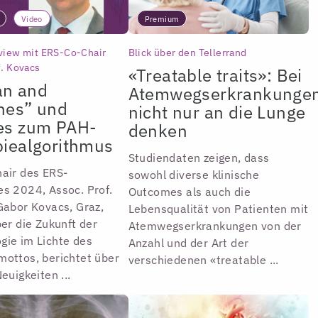
Video
Premium
view mit ERS-Co-Chair
Blick über den Tellerrand
f. Kovacs
«Treatable traits»: Bei
n and
Atemwegserkrankunge
nes” und
nicht nur an die Lunge
es zum PAH-
denken
iealgorithmus
Studiendaten zeigen, dass
air des ERS-
sowohl diverse klinische
s 2024, Assoc. Prof.
Outcomes als auch die
Gabor Kovacs, Graz,
Lebensqualität von Patienten mit
ber die Zukunft der
Atemwegserkrankungen von der
ie im Lichte des
Anzahl und der Art der
ottos, berichtet über
verschiedenen «treatable ...
euigkeiten ...