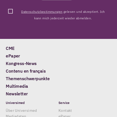
Datenschutzbestimmungen
gelesen und akzeptiert. Ich
kann mich jederzeit wieder abmelden.
CME
ePaper
Kongress-News
Contenu en français
Themenschwerpunkte
Multimedia
Newsletter
Universimed
Service
Über Universimed
Kontakt
Mediadaten
ePaper