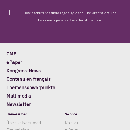
Datenschutzbestimmungen
gelesen und akzeptiert. Ich
kann mich jederzeit wieder abmelden.
CME
ePaper
Kongress-News
Contenu en français
Themenschwerpunkte
Multimedia
Newsletter
Universimed
Service
Über Universimed
Kontakt
Mediadaten
ePaper