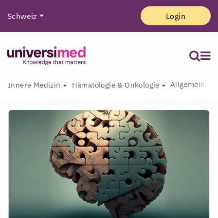
Schweiz
Login
Allgemeine I
Innere Medizin
Hämatologie & Onkologie