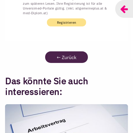
zum späteren Lesen. Ihre Registrierung ist für alle
Unversimed-Portale gültig. (inkl. allgemeineplus.at &
med-Diplom.at)
Registrieren
←
Zurück
Das könnte Sie auch
interessieren: