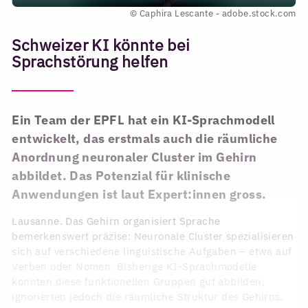
© Caphira Lescante - adobe.stock.com
Schweizer KI könnte bei
Sprachstörung helfen
Ein Team der EPFL hat ein KI-Sprachmodell
entwickelt, das erstmals auch die räumliche
Anordnung neuronaler Cluster im Gehirn
abbildet. Das Potenzial für klinische
Anwendungen ist laut Expert:innen gross.
Lausanne. Das Gehirn organisiert Sprache
bemerkenswert präzise: Neuronale Cluster spezialisieren
sich auf verschiedene linguistische Aufgaben – etwa auf
Verben oder Nomen. Bisherige KI-Sprachmodelle
konnten diese funktionellen Gruppen gut abbilden,
ignorierten jedoch die räumliche Struktur des Gehirns.