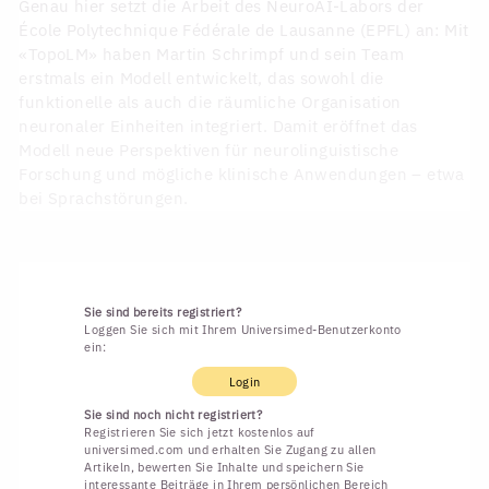
Genau hier setzt die Arbeit des NeuroAI-Labors der
École Polytechnique Fédérale de Lausanne (EPFL) an: Mit
«TopoLM» haben Martin Schrimpf und sein Team
erstmals ein Modell entwickelt, das sowohl die
funktionelle als auch die räumliche Organisation
neuronaler Einheiten integriert. Damit eröffnet das
Modell neue Perspektiven für neurolinguistische
Forschung und mögliche klinische Anwendungen – etwa
bei Sprachstörungen.
Sie sind bereits registriert?
Loggen Sie sich mit Ihrem Universimed-Benutzerkonto
ein:
Login
Sie sind noch nicht registriert?
Registrieren Sie sich jetzt kostenlos auf
universimed.com und erhalten Sie Zugang zu allen
Artikeln, bewerten Sie Inhalte und speichern Sie
interessante Beiträge in Ihrem persönlichen Bereich