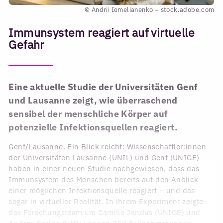
© Andrii Iemelianenko – stock.adobe.com
Immunsystem reagiert auf virtuelle
Gefahr
Eine aktuelle Studie der Universitäten Genf
und Lausanne zeigt, wie überraschend
sensibel der menschliche Körper auf
potenzielle Infektionsquellen reagiert.
Genf/Lausanne. Ein Blick reicht: Wissenschaftler:innen
der Universitäten Lausanne (UNIL) und Genf (UNIGE)
haben in einer neuen Studie nachgewiesen, dass das
Immunsystem des Menschen bereits auf den Anblick
einer möglichen Infektionsquelle reagiert – und das
sogar in virtueller Realität. In ihrem Experiment zeigte
das Forschungsteam um Camilla Jandus (UNIGE) und