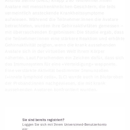
Andrea Serino (UNIL) knapp 250 Teilnehmer:innen
Avatare mit menschenähnlichen Gesichtern, die teils
vermeintlich ansteckende Krankheitssymptome
aufwiesen. Während die Teilnehmer:innen die Avatare
betrachteten, wurden ihre Gehirnaktivitäten gemessen –
mit überraschenden Ergebnissen: Die Studie ergab, dass
die Teilnehmer:innen eine stärkere Reaktion und erhöhte
Gehirnaktivität zeigten, wenn die krank aussehenden
Avatare sich in der virtuellen Welt ihrem Körper
näherten. Laut Forschenden ein Zeichen dafür, dass sich
das Immunsystem für eine «Verteidigung» wappnete.
Eine verstärkte Aktivität bestimmter Immunzellen
(«innate lymphoid cells», ILC) wurde auch in Blutproben
der Proband:innen nachgewiesen, die mit krank
aussehenden Avataren konfrontiert wurden.
Sie sind bereits registriert?
Loggen Sie sich mit Ihrem Universimed-Benutzerkonto
ein: