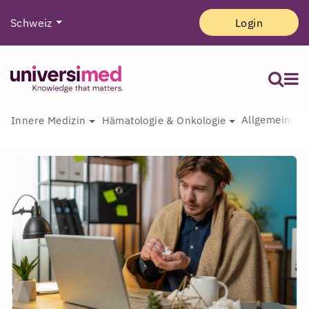
Schweiz
Login
Allgemeine I
Innere Medizin
Hämatologie & Onkologie