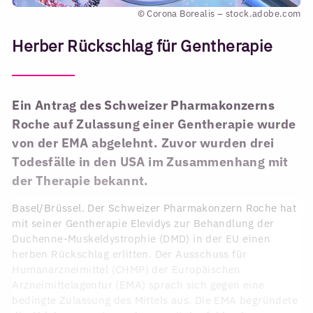
© Corona Borealis – stock.adobe.com
Herber Rückschlag für Gentherapie
Ein Antrag des Schweizer Pharmakonzerns
Roche auf Zulassung einer Gentherapie wurde
von der EMA abgelehnt. Zuvor wurden drei
Todesfälle in den USA im Zusammenhang mit
der Therapie bekannt.
Basel/Brüssel. Der Schweizer Pharmakonzern Roche hat
mit seiner Gentherapie Elevidys zur Behandlung der
Duchenne-Muskeldystrophie (DMD) in der EU einen
herben Rückschlag erlitten. Der Ausschuss für
Humanarzneimittel (CHMP) der Europäischen
Arzneimittelagentur (EMA) sprach sich gegen eine
bedingte Zulassung des Mittels aus. Die EMA begründete