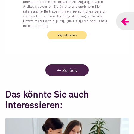
universimed.com und erhalten Sie Zugang zu allen
Artikeln, bewerten Sie Inhalte und speichern Sie
interessante Beiträge in Ihrem persönlichen Bereich
zum späteren Lesen. Ihre Registrierung ist für alle
Unversimed-Portale gültig. (inkl. allgemeineplus.at &
med-Diplom.at)
Registrieren
←
Zurück
Das könnte Sie auch
interessieren: