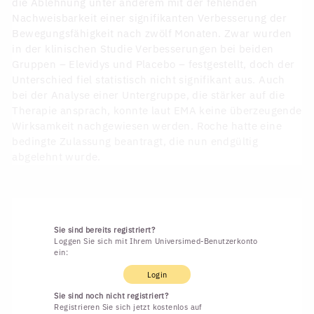
die Ablehnung unter anderem mit der fehlenden
Nachweisbarkeit einer signifikanten Verbesserung der
Bewegungsfähigkeit nach zwölf Monaten. Zwar wurden
in der klinischen Studie Verbesserungen bei beiden
Gruppen – Elevidys und Placebo – festgestellt, doch der
Unterschied fiel statistisch nicht signifikant aus. Auch
bei der Analyse einer Untergruppe, die stärker auf die
Therapie ansprach, konnte laut EMA keine überzeugende
Wirksamkeit nachgewiesen werden. Roche hatte eine
bedingte Zulassung beantragt, die nun endgültig
abgelehnt wurde.
Sie sind bereits registriert?
Loggen Sie sich mit Ihrem Universimed-Benutzerkonto
ein:
Login
Sie sind noch nicht registriert?
Registrieren Sie sich jetzt kostenlos auf